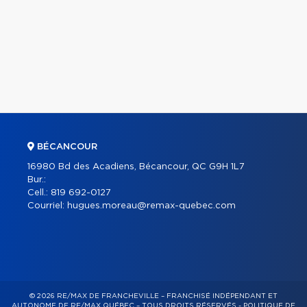
BÉCANCOUR
16980 Bd des Acadiens, Bécancour, QC G9H 1L7
Bur.:
Cell.:
819 692-0127
Courriel:
hugues.moreau@remax-quebec.com
© 2026 RE/MAX DE FRANCHEVILLE – FRANCHISÉ INDÉPENDANT ET
AUTONOME DE RE/MAX QUÉBEC – TOUS DROITS RÉSERVÉS -
POLITIQUE DE